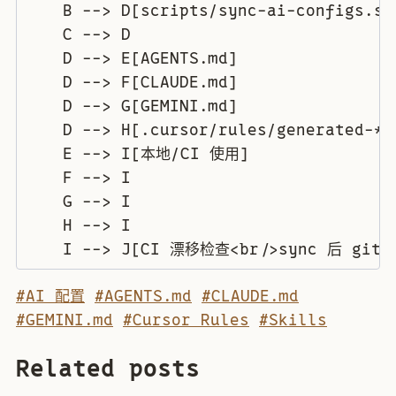
    B --> D[scripts/sync-ai-configs.sh]
    C --> D

    D --> E[AGENTS.md]

    D --> F[CLAUDE.md]

    D --> G[GEMINI.md]

    D --> H[.cursor/rules/generated-*.m
    E --> I[本地/CI 使用]

    F --> I

    G --> I

    H --> I

#AI 配置
#AGENTS.md
#CLAUDE.md
#GEMINI.md
#Cursor Rules
#Skills
Related posts