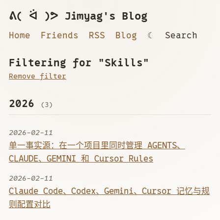
ᕕ( ᐛ )ᕗ Jimyag's Blog
Home
Friends
RSS
Blog
☾
Search
Filtering for "Skills"
Remove filter
2026
(3)
2026-02-11
单一事实源：在一个项目里同时管理 AGENTS、
CLAUDE、GEMINI 和 Cursor Rules
2026-02-11
Claude Code、Codex、Gemini、Cursor 记忆与规
则配置对比