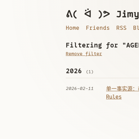
ᕕ( ᐛ )ᕗ Jimy
Home
Friends
RSS
B
Filtering for "AGE
Remove filter
2026
(1)
2026-02-11
单一事实源：在一
Rules