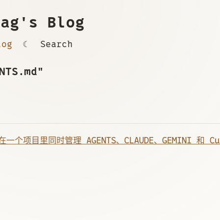
ag's Blog
log
☾
Search
NTS.md"
个项目里同时管理 AGENTS、CLAUDE、GEMINI 和 Cu