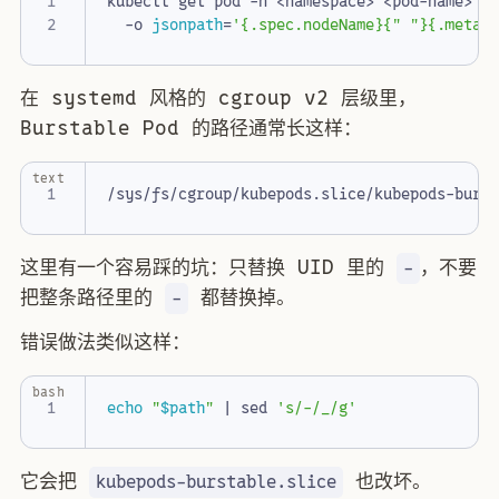
kubectl get pod -n <namespace> <pod-name> 
  -o 
jsonpath
=
'{.spec.nodeName}{" "}{.metad
在 systemd 风格的 cgroup v2 层级里，
Burstable Pod 的路径通常长这样：
text
这里有一个容易踩的坑：只替换 UID 里的
，不要
-
把整条路径里的
都替换掉。
-
错误做法类似这样：
bash
echo
"
$path
"
|
 sed 
's/-/_/g'
它会把
也改坏。
kubepods-burstable.slice