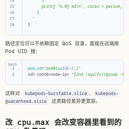
  '
}
路径定位可以不依赖固定 QoS 目录，直接在远端按
Pod UID 搜：
bash
pod_id
=
"pod
${
uid
//-/_
}
"
ssh root@<node-ip> 
"find /sys/fs/cgroup -ty
这样对
、
kubepods-burstable.slice
kubepods-
这类路径差异更宽容。
guaranteed.slice
改 cpu.max 会改变容器里看到的