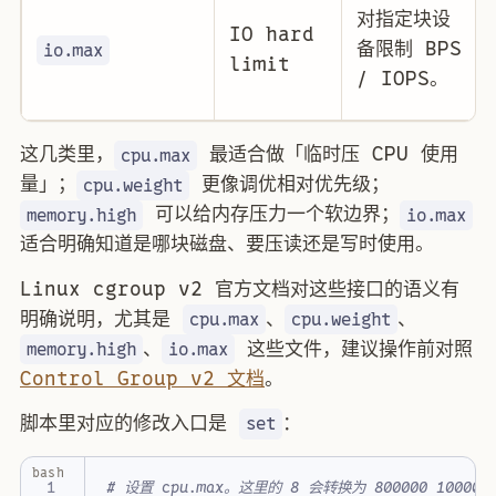
对指定块设
IO hard
备限制 BPS
io.max
limit
/ IOPS。
这几类里，
最适合做「临时压 CPU 使用
cpu.max
量」；
更像调优相对优先级；
cpu.weight
可以给内存压力一个软边界；
memory.high
io.max
适合明确知道是哪块磁盘、要压读还是写时使用。
Linux cgroup v2 官方文档对这些接口的语义有
明确说明，尤其是
、
、
cpu.max
cpu.weight
、
这些文件，建议操作前对照
memory.high
io.max
Control Group v2 文档
。
脚本里对应的修改入口是
：
set
bash
# 设置 cpu.max。这里的 8 会转换为 800000 100000