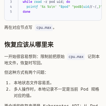
while
read
 -r pod uid
;
do
printf
'%s %s\n'
"
$pod
"
"pod
${
uid
//-/_
}
"
done
再在对应节点写
。
cpu.max
恢复应该从哪里来
一开始很容易想到：限制前把原始
记到本
cpu.max
地文件，恢复时写回。
但这种方式有两个问题：
本地状态文件容易丢。
多人操作时，本地记录不一定是当前 Pod 规格
对应的值。