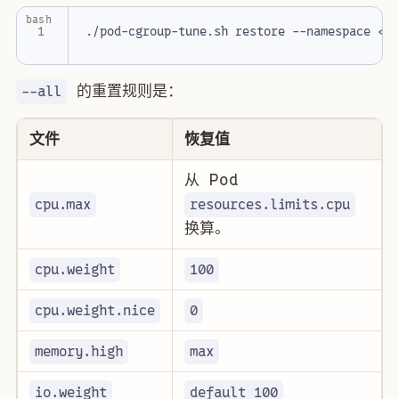
bash
的重置规则是：
--all
文件
恢复值
从 Pod
cpu.max
resources.limits.cpu
换算。
cpu.weight
100
cpu.weight.nice
0
memory.high
max
io.weight
default 100