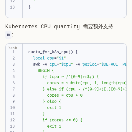
  '
}
Kubernetes CPU quantity 需要额外支持
：
m
bash
quota_for_k8s_cpu
()
{
local
cpu
=
"
$1
"
  awk -v 
cpu
=
"
$cpu
"
 -v 
period
=
"
$DEFAULT_PER