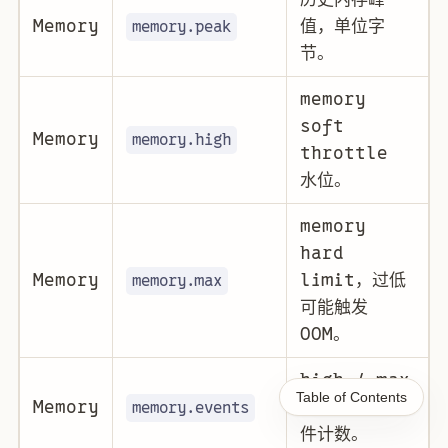
Memory
值，单位字
memory.peak
节。
memory
soft
Memory
memory.high
throttle
水位。
memory
hard
Memory
limit，过低
memory.max
可能触发
OOM。
high / max
Table of Contents
Memory
/ OOM 等事
memory.events
件计数。