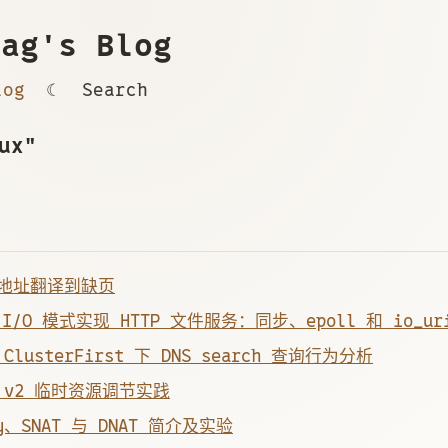
ag's Blog
log
☾
Search
ux"
地址翻译到缺页
I/O 模式实现 HTTP 文件服务：同步、epoll 和 io_uri
s ClusterFirst 下 DNS search 查询行为分析
up v2 临时资源调节实践
ay、SNAT 与 DNAT 简介及实验