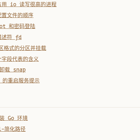
出占用 io 读写很高的进程
取配置文件的顺序
oot 和密码登陆
描述符 fd
分区格式的分区并挂载
每个字段代表的含义
卸载 snap
tu 的重启服务提示
安装 Go 环境
71-简化路径