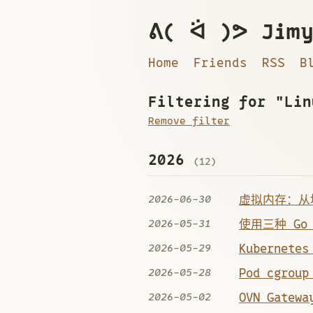
ᕕ( ᐛ )ᕗ Jimy
Home
Friends
RSS
B
Filtering for "Lin
Remove filter
2026
(12)
2026-06-30
虚拟内存：从
2026-05-31
使用三种 Go 
2026-05-29
Kubernete
2026-05-28
Pod cgro
2026-05-02
OVN Gatew