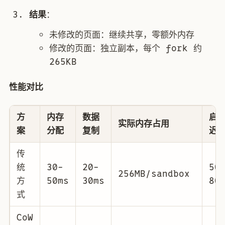
结果
：
未修改的页面：继续共享，零额外内存
修改的页面：独立副本，每个 fork 约
265KB
性能对比
方
内存
数据
启
实际内存占用
案
分配
复制
迟
传
统
30-
20-
50
256MB/sandbox
方
50ms
30ms
80
式
CoW