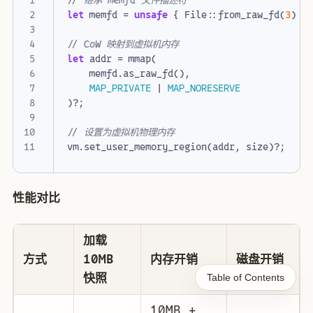
let
memfd
=
unsafe
{
File
::
from_raw_fd
(
3
)
}
let
addr
=
mmap
(
memfd
.
as_raw_fd
(),
MAP_PRIVATE
|
MAP_NORESERVE
)
?
;
vm
.
set_user_memory_region
(
addr
,
size
)
?
;
性能对比
加载
方式
10MB
内存开销
磁盘开销
快照
Table of Contents
10MB +