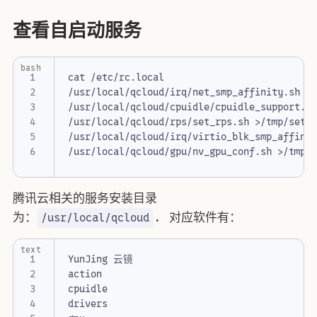
查看自启动服务
bash
/usr/local/qcloud/irq/net_smp_affinity.sh >
/usr/local/qcloud/cpuidle/cpuidle_support.s
/usr/local/qcloud/rps/set_rps.sh >/tmp/setR
/usr/local/qcloud/irq/virtio_blk_smp_affini
/usr/local/qcloud/gpu/nv_gpu_conf.sh >/tmp/
腾讯云相关的服务安装目录
为：
. 对应软件有：
/usr/local/qcloud
text