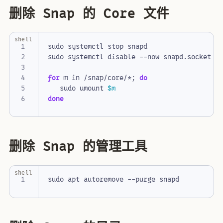
删除 Snap 的 Core 文件
shell
for
 m in /snap/core/*
;
do
   sudo umount 
$m
done
删除 Snap 的管理工具
shell