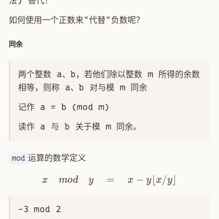
法) 替代！
如何使用一个正数来"代替"负数呢？
同余
两个整数 a、b，若他们除以整数 m 所得的余数
相等，则称 a、b 对与模 m 同余
记作 a ≡ b (mod m)
读作 a 与 b 关于模 m 同余。
运算的数学定义
mod
x
m
o
d
y
=
x
−
y
⌊
x
/
y
⌋
-3 mod 2