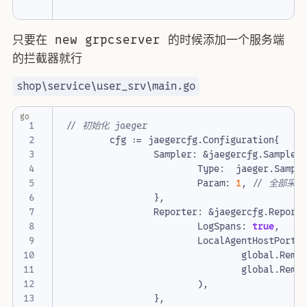
只要在 new grpcserver 的时候添加一个服务端
的拦截器就行
shop\service\user_srv\main.go
go
// 初始化 jaeger
cfg
:=
jaegercfg
.
Configuration
{
Sampler
:
&
jaegercfg
.
Sampler
Type
:
jaeger
.
Sampl
Param
:
1
,
// 全部采样
},
Reporter
:
&
jaegercfg
.
Report
LogSpans
:
true
,
LocalAgentHostPort
:
global
.
Remo
global
.
Remo
),
},