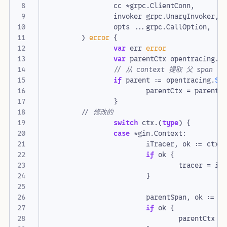
cc
*
grpc
.
ClientConn
,
invoker
grpc
.
UnaryInvoker
,
opts
...
grpc
.
CallOption
,
)
error
{
var
err
error
var
parentCtx
opentracing
.
S
// 从 context 提取 父 span
if
parent
:=
opentracing
.
Sp
parentCtx
=
parent
.
}
// 修改的
switch
ctx
.(
type
)
{
case
*
gin
.
Context
:
iTracer
,
ok
:=
ctx
.
if
ok
{
tracer
=
iT
}
parentSpan
,
ok
:=
c
if
ok
{
parentCtx
=