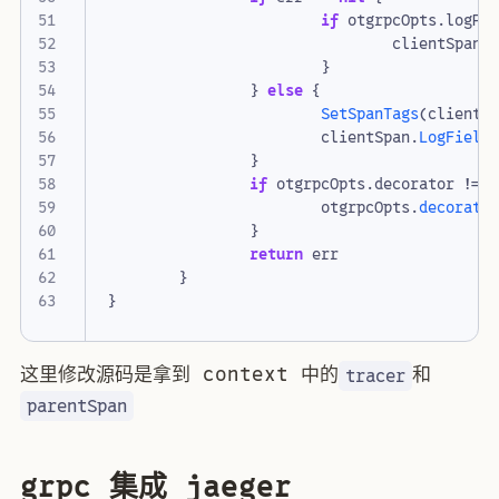
if
otgrpcOpts
.
logPa
clientSpan
.
}
}
else
{
SetSpanTags
(
clientS
clientSpan
.
LogField
}
if
otgrpcOpts
.
decorator
!=
otgrpcOpts
.
decorato
}
return
err
}
}
这里修改源码是拿到 context 中的
和
tracer
parentSpan
grpc 集成 jaeger