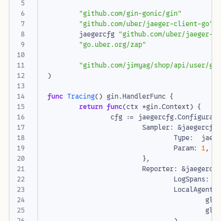
"github.com/gin-gonic/gin"
"github.com/uber/jaeger-client-go"
jaegercfg
"github.com/uber/jaeger-c
"go.uber.org/zap"
"github.com/jimyag/shop/api/user/gl
)
func
Tracing
()
gin
.
HandlerFunc
{
return
func
(
ctx
*
gin
.
Context
)
{
cfg
:=
jaegercfg
.
Configurat
Sampler
:
&
jaegercfg
Type
:
jaeg
Param
:
1
,
/
},
Reporter
:
&
jaegercf
LogSpans
:
t
LocalAgentH
glo
glo
),