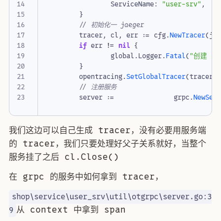
ServiceName
:
"user-srv"
,
}
// 初始化一 jaeger
tracer
,
cl
,
err
:=
cfg
.
NewTracer
(
ja
if
err
!=
nil
{
global
.
Logger
.
Fatal
(
"创建 tr
}
opentracing
.
SetGlobalTracer
(
tracer
)
// 注册服务
server
:=
grpc
.
NewSer
我们这边可以自己生成 tracer，没有必要用服务端
的 tracer，我们只要处理好父子关系就好，当整个
服务挂了之后 cl.Close()
在 grpc 的服务中如何拿到 tracer，
shop\service\user_srv\util\otgrpc\server.go:3
从 context 中拿到 span
9