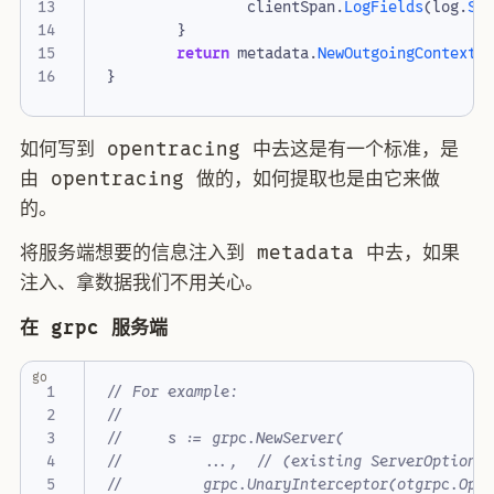
clientSpan
.
LogFields
(
log
.
St
}
return
metadata
.
NewOutgoingContext
(
}
如何写到 opentracing 中去这是有一个标准，是
由 opentracing 做的，如何提取也是由它来做
的。
将服务端想要的信息注入到 metadata 中去，如果
注入、拿数据我们不用关心。
在 grpc 服务端
go
// For example:
//
//     s := grpc.NewServer(
//         ...,  // (existing ServerOptions
//         grpc.UnaryInterceptor(otgrpc.Ope