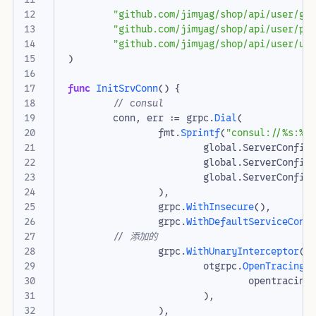
"github.com/jimyag/shop/api/user/gl
"github.com/jimyag/shop/api/user/pr
"github.com/jimyag/shop/api/user/ut
)
func
InitSrvConn
()
{
// consul
conn
,
err
:=
grpc
.
Dial
(
fmt
.
Sprintf
(
"consul://%s:%d
global
.
ServerConfig
global
.
ServerConfig
global
.
ServerConfig
),
grpc
.
WithInsecure
(),
grpc
.
WithDefaultServiceConf
// 添加的
grpc
.
WithUnaryInterceptor
(
otgrpc
.
OpenTracingC
opentracing
),
),