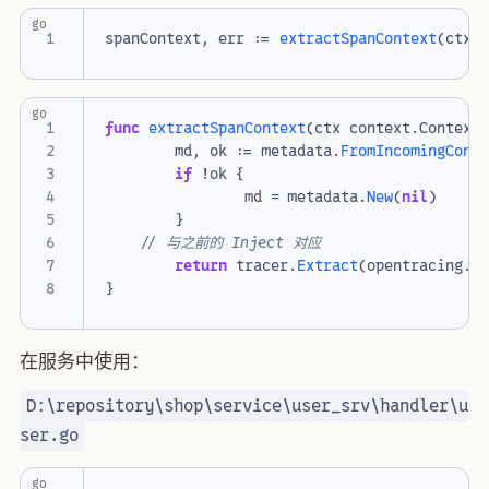
go
spanContext
,
err
:=
extractSpanContext
(
ctx
,
go
func
extractSpanContext
(
ctx
context
.
Context
md
,
ok
:=
metadata
.
FromIncomingCont
if
!
ok
{
md
=
metadata
.
New
(
nil
)
}
// 与之前的 Inject 对应
return
tracer
.
Extract
(
opentracing
.
H
}
在服务中使用：
D:\repository\shop\service\user_srv\handler\u
ser.go
go