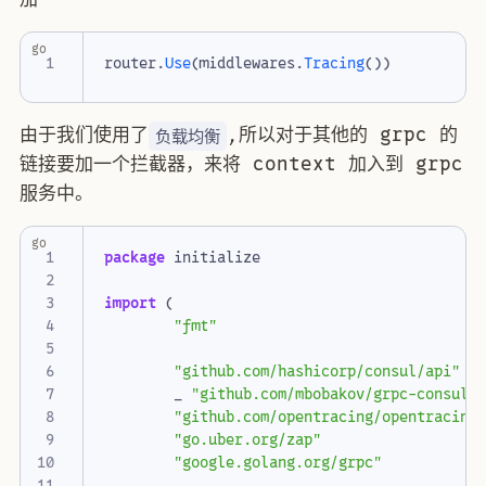
go
router
.
Use
(
middlewares
.
Tracing
())
由于我们使用了
,所以对于其他的 grpc 的
负载均衡
链接要加一个拦截器，来将 context 加入到 grpc
服务中。
go
package
initialize
import
(
"fmt"
"github.com/hashicorp/consul/api"
_
"github.com/mbobakov/grpc-consul-
"github.com/opentracing/opentracing
"go.uber.org/zap"
"google.golang.org/grpc"