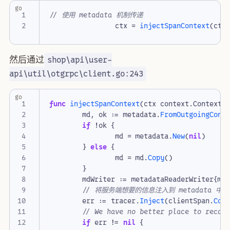
go
// 使用 metadata 机制传递
ctx
=
injectSpanContext
(
ctx
然后通过
shop\api\user-
api\util\otgrpc\client.go:243
go
func
injectSpanContext
(
ctx
context
.
Context
,
md
,
ok
:=
metadata
.
FromOutgoingCont
if
!
ok
{
md
=
metadata
.
New
(
nil
)
}
else
{
md
=
md
.
Copy
()
}
mdWriter
:=
metadataReaderWriter
{
md
// 将服务端想要的信息注入到 metadata 中
err
:=
tracer
.
Inject
(
clientSpan
.
Con
// We have no better place to recor
if
err
!=
nil
{