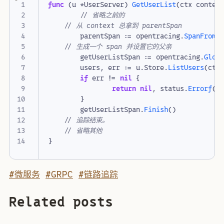
func
(
u
*
UserServer
)
GetUserList
(
ctx
contex
// 省略之前的
// 从 context 总拿到 parentSpan
parentSpan
:=
opentracing
.
SpanFromC
// 生成一个 span 并设置它的父亲
getUserListSpan
:=
opentracing
.
Glob
users
,
err
:=
u
.
Store
.
ListUsers
(
ctx
if
err
!=
nil
{
return
nil
,
status
.
Errorf
(
c
}
getUserListSpan
.
Finish
()
// 追踪结束。
// 省略其他
}
#微服务
#GRPC
#链路追踪
Related posts