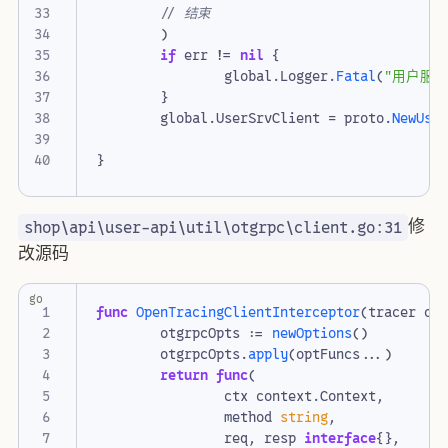
// 结束
)
if
err
!=
nil
{
global
.
Logger
.
Fatal
(
"用户服
}
global
.
UserSrvClient
=
proto
.
NewUse
}
修
shop\api\user-api\util\otgrpc\client.go:31
改源码
go
func
OpenTracingClientInterceptor
(
tracer
op
otgrpcOpts
:=
newOptions
()
otgrpcOpts
.
apply
(
optFuncs
...
)
return
func
(
ctx
context
.
Context
,
method
string
,
req
,
resp
interface
{},