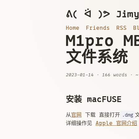
ᕕ( ᐛ )ᕗ Jimy
Home
Friends
RSS
B
M1pro 
文件系统
2023-01-14
· 166 words · ~
安装 macFUSE
从
官网
下载 直接打开
.dmg
详细操作见
Apple 官网介绍