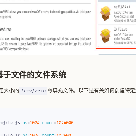
个基于文件的文件系统
特定大小的
零填充文件。以下是有关如何创建特定
/dev/zero
f
=
file.fs 
bs
=
1024
count
=
1024000
f
=
file.fs 
bs
=
1024
count
=
102400