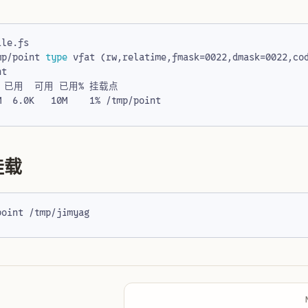
mp/point 
type
 vfat 
(
rw,relatime,fmask
=
0022,dmask
=
0022,co
挂载