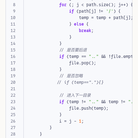
for
(;
j
<
path
.
size
();
j
++
)
{
if
(
path
[
j
]
!=
'/'
)
{
temp
=
temp
+
path
[
j
];
}
else
{
break
;
}
}
if
(
temp
==
".."
&&
!
file
.
empty
file
.
pop
();
}
if
(
temp
!=
".."
&&
temp
!=
"."
file
.
push
(
temp
);
}
i
=
j
-
1
;
}
}