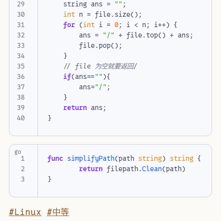
string
ans
=
""
;
int
n
=
file
.
size
();
for
(
int
i
=
0
;
i
<
n
;
i
++
)
{
ans
=
"/"
+
file
.
top
()
+
ans
;
file
.
pop
();
}
if
(
ans
==
""
){
ans
=
"/"
;
}
return
ans
;
}
go
func
simplifyPath
(
path
string
)
string
{
return
filepath
.
Clean
(
path
)
}
#Linux
#中等