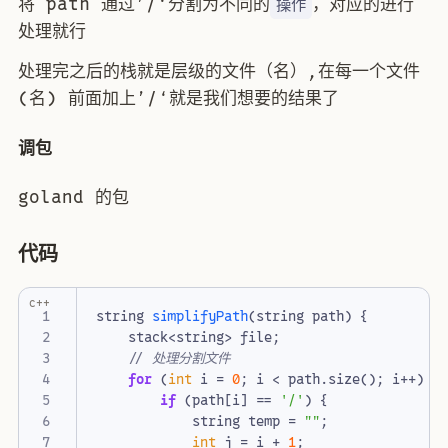
将 path 通过’/‘分割为不同的
，对应的进行
操作
处理就行
处理完之后的栈就是层级的文件（名）,在每一个文件
(名) 前面加上’/‘就是我们想要的结果了
调包
goland 的包
代码
c++
string
simplifyPath
(
string
path
)
{
stack
<
string
>
file
;
for
(
int
i
=
0
;
i
<
path
.
size
();
i
++
)
{
if
(
path
[
i
]
==
'/'
)
{
string
temp
=
""
;
int
j
=
i
+
1
;