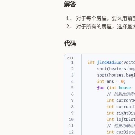
解答
对于每个房屋，要么用前
对于所有的房屋，选择最
代码
c++
int
findRadius
(
vect
sort
(
heaters
.
be
sort
(
houses
.
beg
int
ans
=
0
;
for
(
int
house
:
int
current
int
current
int
rightDi
int
leftDis
int
curDist