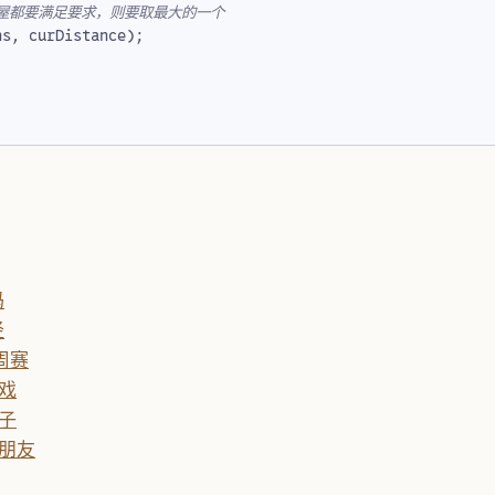
ns
,
curDistance
);
码
径
场周赛
游戏
顺子
的朋友