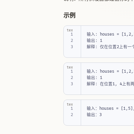
示例
tex
tex
tex