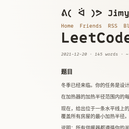
ᕕ( ᐛ )ᕗ Jimy
Home
Friends
RSS
B
LeetCo
2021-12-20
· 145 words · ~
题目
冬季已经来临。你的任务是设
在加热器的加热半径范围内的
现在，给出位于一条水平线上的房
覆盖所有房屋的最小加热半径
说明：所有供暖器都遵循你的