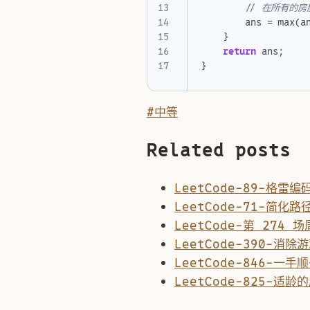
ans
=
max
(
a
}
return
ans
;
}
#中等
Related posts
LeetCode-89-格雷编
LeetCode-71-简化路
LeetCode-第 274 
LeetCode-390-消除
LeetCode-846-一手
LeetCode-825-适龄