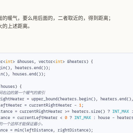
面的暖气，要么用后面的，二者取近的，得到距离；
大的上述距离。
or
<
int
>
&
houses
,
vector
<
int
>
&
heaters
)
{
gin
(),
heaters
.
end
());
in
(),
houses
.
end
());
houses
)
{
RightHeater
=
upper_bound
(
heaters
.
begin
(),
heaters
.
end
()
LeftHeater
=
currentRightHeater
-
1
;
stance
=
currentRightHeater
>=
heaters
.
size
()
?
INT_MAX
tance
=
currentLeftHeater
<
0
?
INT_MAX
:
house
-
heater
ance
=
min
(
leftDistance
,
rightDistance
);