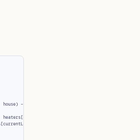
,
house
)
-
heaters
.
begin
();
:
heaters
[
currentRightHeater
]
-
house
;
s
[
currentLeftHeater
];