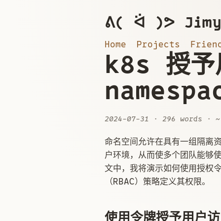
ᕕ( ᐛ )ᕗ Jimy
Home
Projects
Frien
k8s 授
namesp
2024-07-31
· 296 words · ~
命名空间允许在具有一组隔离资源
户环境，从而使多个团队能够使
文中，我将演示如何使用授权
（RBAC）策略定义其权限。
使用令牌授予用户访