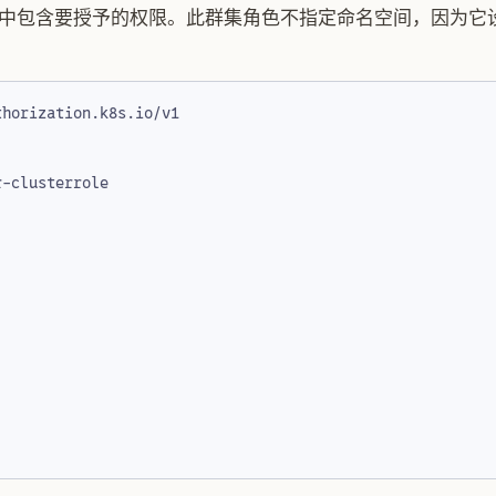
e，其中包含要授予的权限。此群集角色不指定命名空间，因为
thorization.k8s.io/v1
r-clusterrole