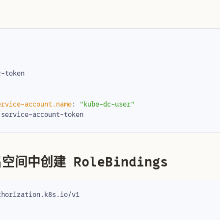
：
r-token
ervice-account.name
:
"kube-dc-user"
/service-account-token
间中创建 RoleBindings
thorization.k8s.io/v1