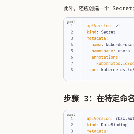
此外，还应创建一个 Secret
yaml
apiVersion
:
v1
kind
:
Secret
metadata
:
name
:
kube-dc-use
namespace
:
users
annotations
:
kubernetes.io/s
type
:
kubernetes.io
步骤 3：在特定命名空
yaml
apiVersion
:
rbac.au
kind
:
RoleBinding
metadata
: