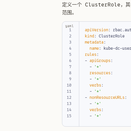
定义一个 ClusterRol
范围。
yaml
apiVersion
:
rbac.au
kind
:
ClusterRole
metadata
:
name
:
kube-dc-use
rules
:
- 
apiGroups
:
- 
'*'
resources
:
- 
'*'
verbs
:
- 
'*'
- 
nonResourceURLs
:
- 
'*'
verbs
:
- 
'*'