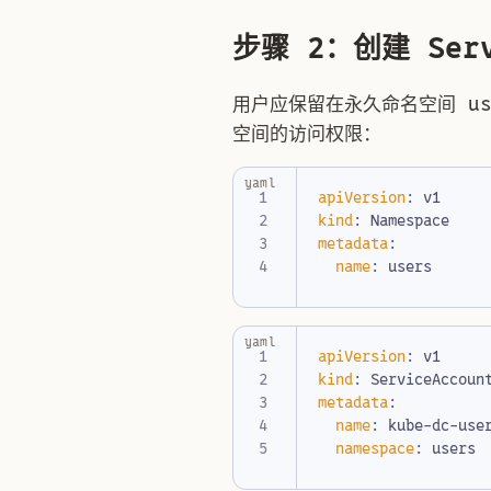
步骤 2：创建 Serv
用户应保留在永久命名空间 us
空间的访问权限：
yaml
apiVersion
:
v1
kind
:
Namespace
metadata
:
name
:
users
yaml
apiVersion
:
v1
kind
:
ServiceAccoun
metadata
:
name
:
kube-dc-use
namespace
:
users