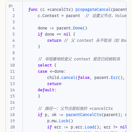
go
func
(
c
*
cancelCtx
)
propagateCancel
(
parent
c
.
Context
=
parent
// 设置父节点，Value
done
:=
parent
.
Done
()
if
done
==
nil
{
return
// 父 context 永不取消（如 Bac
}
// 非阻塞地检查父 context 是否已经被取消
select
{
case
<-
done
:
child
.
cancel
(
false
,
parent
.
Err
(),
C
return
default
:
}
// 路径一：父节点是标准的 *cancelCtx
if
p
,
ok
:=
parentCancelCtx
(
parent
);
ok
p
.
mu
.
Lock
()
if
err
:=
p
.
err
.
Load
();
err
!=
nil