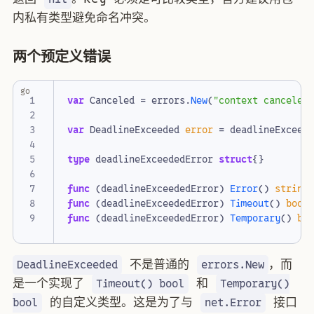
内私有类型避免命名冲突。
两个预定义错误
go
var
Canceled
=
errors
.
New
(
"context canceled
var
DeadlineExceeded
error
=
deadlineExceed
type
deadlineExceededError
struct
{}
func
(
deadlineExceededError
)
Error
()
string
func
(
deadlineExceededError
)
Timeout
()
bool
func
(
deadlineExceededError
)
Temporary
()
bo
不是普通的
，而
DeadlineExceeded
errors.New
是一个实现了
和
Timeout() bool
Temporary()
的自定义类型。这是为了与
接口
bool
net.Error