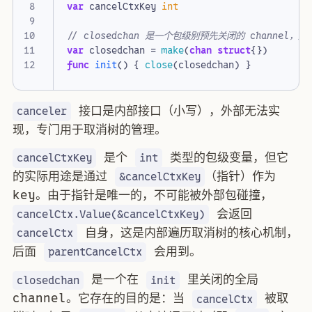
var
cancelCtxKey
int
// closedchan 是一个包级别预先关闭的 channel，
var
closedchan
=
make
(
chan
struct
{})
func
init
()
{
close
(
closedchan
)
}
接口是内部接口（小写），外部无法实
canceler
现，专门用于取消树的管理。
是个
类型的包级变量，但它
cancelCtxKey
int
的实际用途是通过
（指针）作为
&cancelCtxKey
key。由于指针是唯一的，不可能被外部包碰撞，
会返回
cancelCtx.Value(&cancelCtxKey)
自身，这是内部遍历取消树的核心机制，
cancelCtx
后面
会用到。
parentCancelCtx
是一个在
里关闭的全局
closedchan
init
channel。它存在的目的是：当
被取
cancelCtx