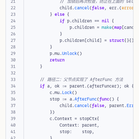
// 加锁后再次检查，防止在上面的 sele
child
.
cancel
(
false
,
err
.(
error
)
}
else
{
if
p
.
children
==
nil
{
p
.
children
=
make
(
map
[
cance
}
p
.
children
[
child
]
=
struct
{}{}
}
p
.
mu
.
Unlock
()
return
}
// 路径二：父节点实现了 AfterFunc 方法
if
a
,
ok
:=
parent
.(
afterFuncer
);
ok
{
c
.
mu
.
Lock
()
stop
:=
a
.
AfterFunc
(
func
()
{
child
.
cancel
(
false
,
parent
.
Err
(
})
c
.
Context
=
stopCtx
{
Context
:
parent
,
stop
:
stop
,
}