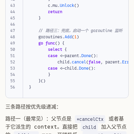
c
.
mu
.
Unlock
()
return
}
// 路径三：兜底，启动一个 goroutine 监听
goroutines
.
Add
(
1
)
go
func
()
{
select
{
case
<-
parent
.
Done
():
child
.
cancel
(
false
,
parent
.
Err
(
case
<-
child
.
Done
():
}
}()
}
三条路径按优先级递减：
路径一（最常见）：父节点是
或者基
*cancelCtx
于它派生的 context。直接把
加入父节点
child