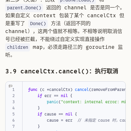
返回的 channel 是否是同一个。
parent.Done()
如果自定义 context 包装了某个 cancelCtx 但
是重写了
方法（返回不同的
Done()
channel），这两个值就不相等。不相等说明取消信
号已经被拦截，不能绕过自定义实现直接操作
map，必须走路径三的 goroutine 监
children
听。
3.9 cancelCtx.cancel()：执行取消
go
func
(
c
*
cancelCtx
)
cancel
(
removeFromParent
if
err
==
nil
{
panic
(
"context: internal error: mis
}
if
cause
==
nil
{
cause
=
err
// 未指定 cause 时，caus
}