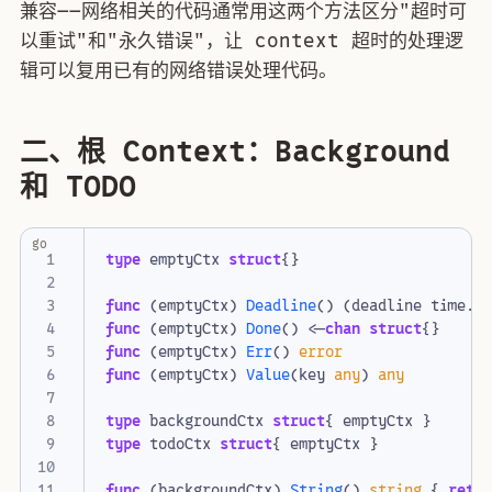
兼容——网络相关的代码通常用这两个方法区分"超时可
以重试"和"永久错误"，让 context 超时的处理逻
辑可以复用已有的网络错误处理代码。
二、根 Context：Background
和 TODO
go
type
emptyCtx
struct
{}
func
(
emptyCtx
)
Deadline
()
(
deadline
time
.
T
func
(
emptyCtx
)
Done
()
<-
chan
struct
{}
func
(
emptyCtx
)
Err
()
error
func
(
emptyCtx
)
Value
(
key
any
)
any
type
backgroundCtx
struct
{
emptyCtx
}
type
todoCtx
struct
{
emptyCtx
}
func
(
backgroundCtx
)
String
()
string
{
retu