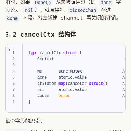
消时，如果
从未被调用过（即
字
Done()
done
段还是
），就直接把
存进
nil
closedchan
字段，省去新建 channel 再关闭的开销。
done
3.2 cancelCtx 结构体
go
type
cancelCtx
struct
{
Context
//
mu
sync
.
Mutex
//
done
atomic
.
Value
// 
children
map
[
canceler
]
struct
{}
// 
err
atomic
.
Value
// 
cause
error
// 
}
每个字段的职责：