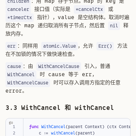
：用 map 存子节点。map 的 key 是
children
接口值（实际是
或
canceler
*cancelCtx
指针），value 是空结构体。取消时遍
*timerCtx
历这个 map 递归取消所有子节点，然后置
释
nil
放内存。
：同样用
，允许
方法
err
atomic.Value
Err()
在不加锁的情况下做快速检查。
：由
引入，普通
cause
WithCancelCause
时 cause 等于 err，
WithCancel
时可以存入调用方指定的任意
WithCancelCause
error。
3.3 WithCancel 和 withCancel
go
func
WithCancel
(
parent
Context
)
(
ctx
Contex
c
:=
withCancel
(
parent
)