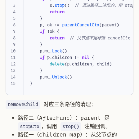
s
.
stop
()
// 通过路径二注册的，用 stop(
return
}
p
,
ok
:=
parentCancelCtx
(
parent
)
if
!
ok
{
return
// 父节点不是标准 cancelCtx（路
}
p
.
mu
.
Lock
()
if
p
.
children
!=
nil
{
delete
(
p
.
children
,
child
)
}
p
.
mu
.
Unlock
()
}
对应三条路径的清理：
removeChild
路径二（AfterFunc）：parent 是
，调用
注销回调。
stopCtx
stop()
路径一（children map）：从父节点的