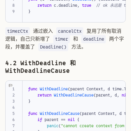
return
c
.
deadline
,
true
// ok 永远是 tru
}
通过嵌入
复用了所有取消
timerCtx
cancelCtx
逻辑，自己只新增了
和
两个字
timer
deadline
段，并覆盖了
方法。
Deadline()
4.2 WithDeadline 和
WithDeadlineCause
go
func
WithDeadline
(
parent
Context
,
d
time
.
Ti
return
WithDeadlineCause
(
parent
,
d
,
nil
}
func
WithDeadlineCause
(
parent
Context
,
d
ti
if
parent
==
nil
{
panic
(
"cannot create context from n