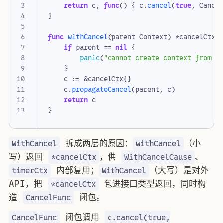
return
c
,
func
()
{
c
.
cancel
(
true
,
Cance
}
func
withCancel
(
parent
Context
)
*
cancelCtx
if
parent
==
nil
{
panic
(
"cannot create context from n
}
c
:=
&
cancelCtx
{}
c
.
propagateCancel
(
parent
,
c
)
return
c
}
拆成两层的原因：
（小
WithCancel
withCancel
写）返回
，供
、
*cancelCtx
WithCancelCause
内部复用；
（大写）是对外
timerCtx
WithCancel
API，把
包进接口类型返回，同时构
*cancelCtx
造
闭包。
CancelFunc
闭包调用
CancelFunc
c.cancel(true,