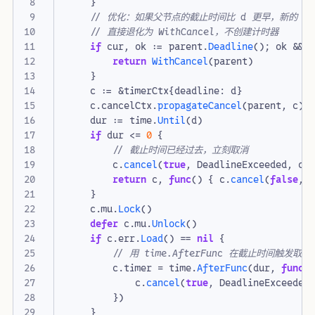
}
// 优化：如果父节点的截止时间比 d 更早，新的 de
// 直接退化为 WithCancel，不创建计时器
if
cur
,
ok
:=
parent
.
Deadline
();
ok
&&
return
WithCancel
(
parent
)
}
c
:=
&
timerCtx
{
deadline
:
d
}
c
.
cancelCtx
.
propagateCancel
(
parent
,
c
)
dur
:=
time
.
Until
(
d
)
if
dur
<=
0
{
// 截止时间已经过去，立刻取消
c
.
cancel
(
true
,
DeadlineExceeded
,
ca
return
c
,
func
()
{
c
.
cancel
(
false
,
}
c
.
mu
.
Lock
()
defer
c
.
mu
.
Unlock
()
if
c
.
err
.
Load
()
==
nil
{
// 用 time.AfterFunc 在截止时间触发取消
c
.
timer
=
time
.
AfterFunc
(
dur
,
func
(
c
.
cancel
(
true
,
DeadlineExceeded
})
}