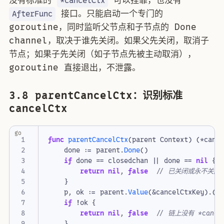
*cancelCtx
接口。只能启动一个专门的
AfterFunc
goroutine，同时监听父节点和子节点的 Done
channel，取决于谁先关闭。如果父先关闭，取消子
节点；如果子先关闭（如子节点先被主动取消），
goroutine 直接退出，不泄露。
3.8 parentCancelCtx：识别标准
cancelCtx
go
func
parentCancelCtx
(
parent
Context
)
(
*
canc
done
:=
parent
.
Done
()
if
done
==
closedchan
||
done
==
nil
{
return
nil
,
false
// 已关闭或永不关闭
}
p
,
ok
:=
parent
.
Value
(
&
cancelCtxKey
).(
*
if
!
ok
{
return
nil
,
false
// 链上没有 *cance
}