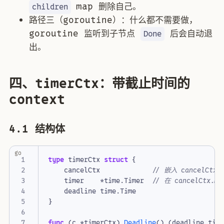
map 删除自己。
children
路径三（goroutine）：什么都不需要做，
goroutine 监听到子节点
后会自动退
Done
出。
四、timerCtx：带截止时间的
context
4.1 结构体
go
type
timerCtx
struct
{
cancelCtx
// 嵌入 cancelCt
timer
*
time
.
Timer
// 在 cancelCtx.
deadline
time
.
Time
}
func
(
c
*
timerCtx
)
Deadline
()
(
deadline
tim