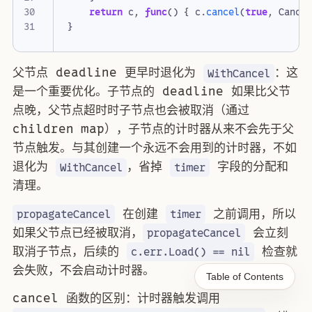
return
c
,
func
()
{
c
.
cancel
(
true
,
Cance
}
父节点 deadline 更早时退化为
：这
WithCancel
是一个重要优化。子节点的 deadline 如果比父节
点晚，父节点超时时子节点也会被取消（通过
children map），子节点的计时器从来不会先于父
节点触发。与其创建一个永远不会用到的计时器，不如
退化为
，省掉
字段的分配和
WithCancel
timer
清理。
在创建
之前调用，所以
propagateCancel
timer
如果父节点已经被取消，
会立刻
propagateCancel
取消子节点，后续的
检查就
c.err.Load() == nil
会失败，不会启动计时器。
Table of Contents
cancel 函数的区别：计时器触发调用