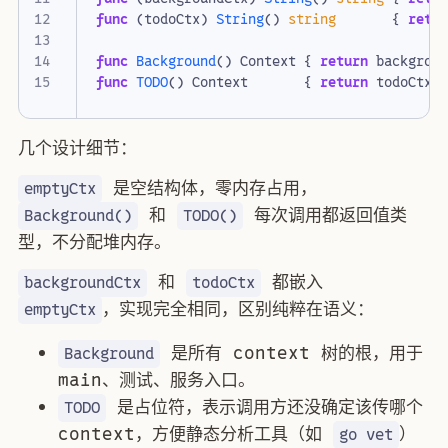
func
(
todoCtx
)
String
()
string
{
retu
func
Background
()
Context
{
return
backgrou
func
TODO
()
Context
{
return
todoCtx
{
几个设计细节：
是空结构体，零内存占用，
emptyCtx
和
每次调用都返回值类
Background()
TODO()
型，不分配堆内存。
和
都嵌入
backgroundCtx
todoCtx
，实现完全相同，区别纯粹在语义：
emptyCtx
是所有 context 树的根，用于
Background
main、测试、服务入口。
是占位符，表示调用方还没确定该传哪个
TODO
context，方便静态分析工具（如
）
go vet