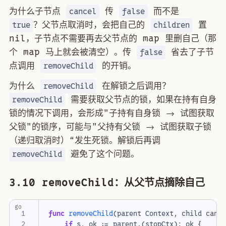
为什么子节点
传
而不是
cancel
false
？父节点取消时，会把自己的
置
true
children
nil，子节点不需要再去父节点的 map 里删自己（那
个 map 马上就会被清空）。传
省去了子节
false
点调用
的开销。
removeChild
为什么
在解锁之后调用？
removeChild
需要获取父节点的锁，如果在持有自身
removeChild
锁的情况下调用，会形成"子持有自身锁 → 试图获取
父锁"的锁序，可能与"父持有父锁 → 试图获取子锁
（递归取消时）“发生死锁。解锁后再调
避免了这个问题。
removeChild
3.10 removeChild：从父节点摘除自己
go
func
removeChild
(
parent
Context
,
child
canc
if
s
,
ok
:=
parent
.(
stopCtx
);
ok
{