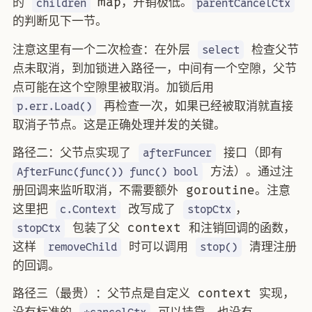
的
map，开销极低。
children
parentCancelCtx
的判断见下一节。
注意这里有一个二次检查：在外层
检查父节
select
点未取消，到加锁进入路径一，中间有一个空隙，父节
点可能在这个空隙里被取消。加锁后用
再检查一次，如果已经被取消就直接
p.err.Load()
取消子节点。这是正确处理并发的关键。
路径二：父节点实现了
接口（即有
afterFuncer
方法）。通过注
AfterFunc(func()) func() bool
册回调来监听取消，不需要额外 goroutine。注意
这里把
改写成了
，
c.Context
stopCtx
包装了父 context 和注销回调的函数，
stopCtx
这样
时可以调用
清理注册
removeChild
stop()
的回调。
路径三（最贵）：父节点是自定义 context 实现，
没有标准的
可以挂靠，也没有