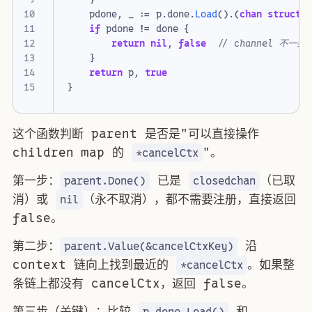
pdone
,
_
:=
p
.
done
.
Load
().(
chan
struct
{
if
pdone
!=
done
{
return
nil
,
false
// channel 不一
}
return
p
,
true
}
这个函数判断 parent 是否是"可以直接操作
children map 的
"。
*cancelCtx
第一步：
已是
（已取
parent.Done()
closedchan
消）或
（永不取消），都不需要注册，直接返回
nil
false。
第二步：
沿
parent.Value(&cancelCtxKey)
context 链向上找到最近的
。如果整
*cancelCtx
条链上都没有 cancelCtx，返回 false。
第三步（关键）：比较
和
p.done.Load()