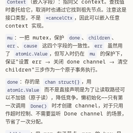
（嵌入字段）：指向父 context。查找值
Context
时委托给它，取消时也通过它找到祖先节点。注意这是
接口类型，不是
，因此可以嵌入任意
*cancelCtx
context 实现。
：一把 mutex，保护
、
、
mu
done
children
、
这四个字段的一致性。
虽然用
err
cause
err
了
，但写入时仍在
的保护下，
atomic.Value
mu
保证"设置 err → 关闭 done channel → 清空
children"三步作为一个原子事务执行。
：存的是
，用
done
chan struct{}
而不是直接声明是为了让读取路径可
atomic.Value
以不加锁（原子读），降低竞争。懒初始化——只有第
一次调用
时才创建 channel，对于只用
Done()
作超时控制、不需要监听 Done channel 的场景，
节省了一次分配。