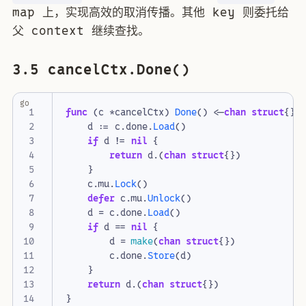
map 上，实现高效的取消传播。其他 key 则委托给
父 context 继续查找。
3.5 cancelCtx.Done()
go
func
(
c
*
cancelCtx
)
Done
()
<-
chan
struct
{}
d
:=
c
.
done
.
Load
()
if
d
!=
nil
{
return
d
.(
chan
struct
{})
}
c
.
mu
.
Lock
()
defer
c
.
mu
.
Unlock
()
d
=
c
.
done
.
Load
()
if
d
==
nil
{
d
=
make
(
chan
struct
{})
c
.
done
.
Store
(
d
)
}
return
d
.(
chan
struct
{})
}