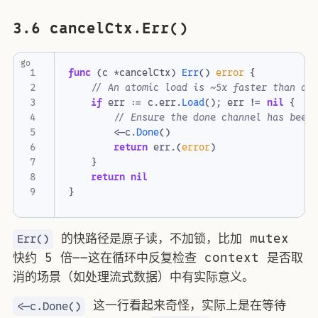
3.6 cancelCtx.Err()
go
func
(
c
*
cancelCtx
)
Err
()
error
{
// An atomic load is ~5x faster than a 
if
err
:=
c
.
err
.
Load
();
err
!=
nil
{
// Ensure the done channel has been
<-
c
.
Done
()
return
err
.(
error
)
}
return
nil
}
的快路径是原子读，不加锁，比加 mutex
Err()
快约 5 倍——这在循环中反复检查 context 是否取
消的场景（如处理流式数据）中有实际意义。
这一行看起来奇怪，实际上是在等待
<-c.Done()