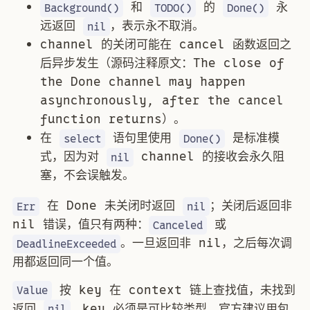
和
的
永
Background()
TODO()
Done()
远返回
，表示永不取消。
nil
channel 的关闭可能在 cancel 函数返回之
后异步发生（源码注释原文：The close of
the Done channel may happen
asynchronously, after the cancel
function returns）。
在
语句里使用
是标准模
select
Done()
式，因为对
channel 的接收会永久阻
nil
塞，不会误触发。
在 Done 未关闭时返回
；关闭后返回非
Err
nil
nil 错误，值只有两种：
或
Canceled
。一旦返回非 nil，之后每次调
DeadlineExceeded
用都返回同一个值。
按 key 在 context 链上查找值，未找到
Value
返回
。key 必须是可比较类型，官方建议用包
nil