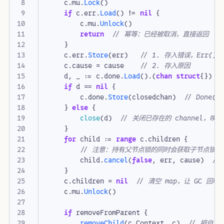
c
.
mu
.
Lock
()
if
c
.
err
.
Load
()
!=
nil
{
c
.
mu
.
Unlock
()
return
// 幂等：已经被取消，直接返回
}
c
.
err
.
Store
(
err
)
// 1. 存入错误，Err()
c
.
cause
=
cause
// 2. 存入原因
d
,
_
:=
c
.
done
.
Load
().(
chan
struct
{})
if
d
==
nil
{
c
.
done
.
Store
(
closedchan
)
// Done
}
else
{
close
(
d
)
// 关闭已存在的 channel，唤
}
for
child
:=
range
c
.
children
{
// 注意：持有父节点锁的同时会获取子节点锁
child
.
cancel
(
false
,
err
,
cause
)
//
}
c
.
children
=
nil
// 清空 map，让 GC 回收
c
.
mu
.
Unlock
()
if
removeFromParent
{
removeChild
(
c
.
Context
,
c
)
// 把自己从