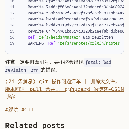
Rewrite
8f0fca234e1d7deeabb26c93b35e2bf13ae
Rewrite
7ed0cf806e6d4eb132addcc0c36b4660243
Rewrite
539b54782f23819f728f487b792abb3e47e
Rewrite
b02dae8bb5c48dac8f528bd26aa97e83c95
Rewrite
b2dd2b219d797742da52fa18c227cb7e9fc
Rewrite
04f754981ba819d3229b2aaef8b4d3be880
Ref
'refs/heads/master'
was
rewritten
WARNING
:
Ref
'refs/remotes/origin/master'
i
注意
一定要时双引号，要不然会出现
fatal: bad
的错误。
revision 'rm'
(21 条消息) git 操作问题清单 | 删除大文件，
版本回退，pull 合并…._qyhyzard 的博客-CSDN
博客
#踩坑
#Git
Related posts