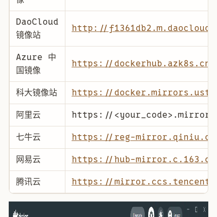
DaoCloud
http://f1361db2.m.daocloud.
镜像站
Azure 中
https://dockerhub.azk8s.cn
国镜像
科大镜像站
https://docker.mirrors.ustc
阿里云
https://<your_code>.mirror.
七牛云
https://reg-mirror.qiniu.co
网易云
https://hub-mirror.c.163.co
腾讯云
https://mirror.ccs.tencenty