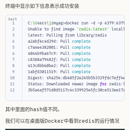
终端中显示如下信息表示成功安装
bash
C:
\U
sers
\j
Unable to find image 
'redis:latest'
a2abf6c4d29d: Pull 
complete
c7a4e4382001: Pull 
complete
4044b9ba67c9: Pull 
complete
c8388a79482f: Pull 
complete
413c8bb60be2: Pull 
complete
1abfd3011519: Pull 
complete
Status: Downloaded newer image 
for
其中里面的hash值不同。
我们可以在桌面版Docker中看到redis的运行情况