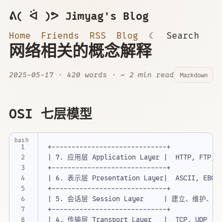
ᕕ( ᐛ )ᕗ Jimyag's Blog
Home
Friends
RSS
Blog
☾
Search
网络相关的概念解释
2025-05-17
· 420 words · ~ 2 min read
Markdown
OSI 七层模型
bash
|
 7. 应用层 Application Layer 
|
|
 6. 表示层 Presentation Layer
|
|
 5. 会话层 Session Layer     
|
|
 4. 传输层 Transport Layer   
|