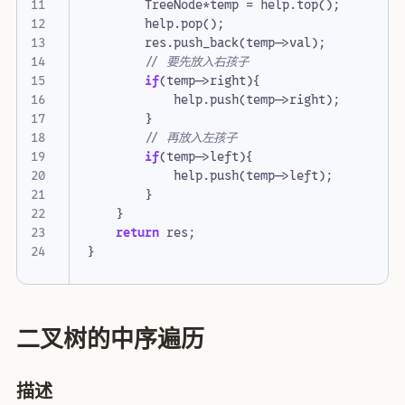
TreeNode
*
temp
=
help
.
top
();
help
.
pop
();
res
.
push_back
(
temp
->
val
);
if
(
temp
->
right
){
help
.
push
(
temp
->
right
);
}
if
(
temp
->
left
){
help
.
push
(
temp
->
left
);
}
}
return
res
;
}
二叉树的中序遍历
描述