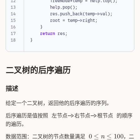
TreeNode
*
temp
=
help
.
top
();
help
.
pop
();
res
.
push_back
(
temp
->
val
);
root
=
temp
->
right
;
}
return
res
;
}
二叉树的后序遍历
描述
给定一个二叉树，返回他的后序遍历的序列。
后序遍历是值按照 左节点->右节点->根节点 的顺序
的遍历。
0
≤
n
≤
100
数据范围：二叉树的节点数量满足
，二
1
≤
v
a
l
≤
100