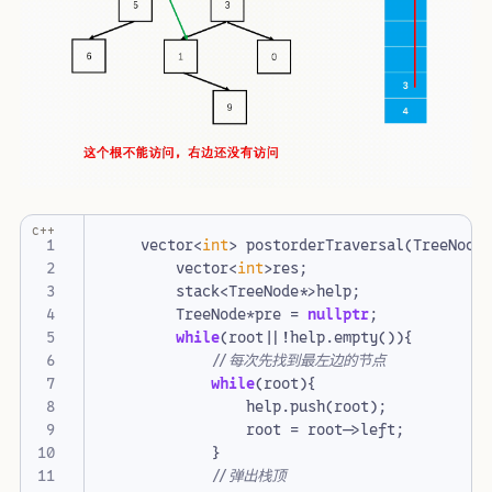
c++
vector
<
int
>
postorderTraversal
(
TreeNode
vector
<
int
>
res
;
stack
<
TreeNode
*>
help
;
TreeNode
*
pre
=
nullptr
;
while
(
root
||!
help
.
empty
()){
while
(
root
){
help
.
push
(
root
);
root
=
root
->
left
;
}