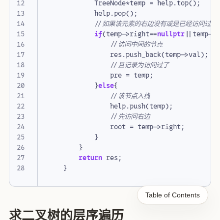
TreeNode
*
temp
=
help
.
top
();
help
.
pop
();
if
(
temp
->
right
==
nullptr
||
temp
->
res
.
push_back
(
temp
->
val
);
pre
=
temp
;
}
else
{
help
.
push
(
temp
);
root
=
temp
->
right
;
}
}
return
res
;
}
Table of Contents
求二叉树的层序遍历