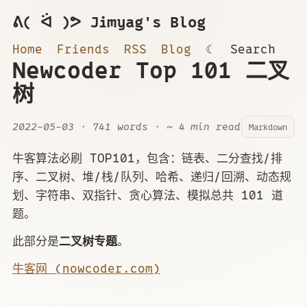
ᕕ( ᐛ )ᕗ Jimyag's Blog
Home
Friends
RSS
Blog
☾
Search
Newcoder Top 101 二叉
树
2022-05-03
· 741 words · ~ 4 min read
Markdown
牛客算法必刷 TOP101，包含：链表、二分查找/排
序、二叉树、堆/栈/队列、哈希、递归/回溯、动态规
划、字符串、双指针、贪心算法、模拟总共 101 道
题。
此部分是
二叉树专题
。
牛客网 (nowcoder.com)