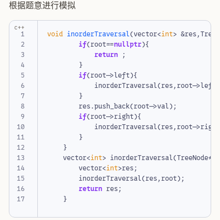
根据题意进行模拟
c++
void
inorderTraversal
(
vector
<
int
>
&
res
,
Tree
if
(
root
==
nullptr
){
return
;
}
if
(
root
->
left
){
inorderTraversal
(
res
,
root
->
left
}
res
.
push_back
(
root
->
val
);
if
(
root
->
right
){
inorderTraversal
(
res
,
root
->
righ
}
}
vector
<
int
>
inorderTraversal
(
TreeNode
*
vector
<
int
>
res
;
inorderTraversal
(
res
,
root
);
return
res
;
}