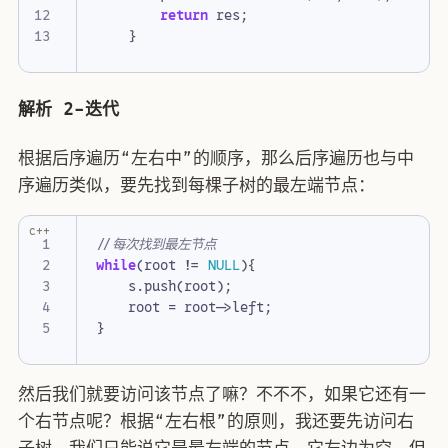
return
res
;
}
解析 2-迭代
根据后序遍历“左右中”的顺序，那么后序遍历也与中
序遍历类似，要先找到每棵子树的最左端节点：
c++
while
(
root
!=
NULL
){
s
.
push
(
root
);
root
=
root
->
left
;
}
然后我们就要访问该节点了嘛？不不不，如果它还有一
个右节点呢？根据“左右根”的原则，我还要先访问右