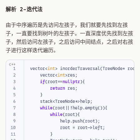
解析 2-迭代法
由于中序遍历是先访问左孩子，我们就要先找到左孩
子，一直要找到树叶的左孩子。一直深度优先找到左孩
子，然后访问左孩子，之后访问中间结点，之后对右孩
子进行这样迭代遍历。
c++
vector
<
int
>
inorderTraversal
(
TreeNode
*
root
vector
<
int
>
res
;
if
(
root
==
nullptr
){
return
res
;
}
stack
<
TreeNode
*>
help
;
while
(
root
||!
help
.
empty
()){
while
(
root
){
help
.
push
(
root
);
root
=
root
->
left
;
}