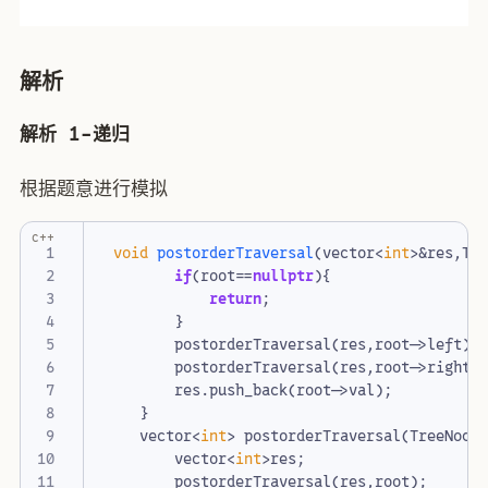
解析
解析 1-递归
根据题意进行模拟
c++
void
postorderTraversal
(
vector
<
int
>&
res
,
Tr
if
(
root
==
nullptr
){
return
;
}
postorderTraversal
(
res
,
root
->
left
);
postorderTraversal
(
res
,
root
->
right
)
res
.
push_back
(
root
->
val
);
}
vector
<
int
>
postorderTraversal
(
TreeNode
vector
<
int
>
res
;
postorderTraversal
(
res
,
root
);