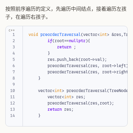
按照前序遍历的定义，先遍历中间结点，接着遍历左孩
子，在遍历右孩子。
c++
void
preorderTraversal
(
vector
<
int
>
&
res
,
Tre
if
(
root
==
nullptr
){
return
;
}
res
.
push_back
(
root
->
val
);
preorderTraversal
(
res
,
root
->
left
);
preorderTraversal
(
res
,
root
->
right
)
}
vector
<
int
>
preorderTraversal
(
TreeNode
*
vector
<
int
>
res
;
preorderTraversal
(
res
,
root
);
return
res
;
}