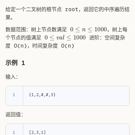
给定一个二叉树的根节点 root，返回它的中序遍历结
果。
0
≤
n
≤
1000
数据范围：树上节点数满足
，树上每
0
≤
v
a
l
≤
1000
个节点的值满足
进阶：空间复杂
度 O(n)，时间复杂度 O(n)
示例 1
输入：
返回值：