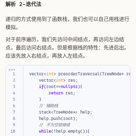
解析 2-迭代法
递归的方式使用到了函数栈，我们也可以自己用栈进行
模拟。
对于前序遍历，我们先访问中间结点，再访问左边结
点，最后访问右结点。但是根据栈的特性：先进后出。
应该先放入右结点，再放入左结点。
c++
vector
<
int
>
preorderTraversal
(
TreeNode
*
roo
vector
<
int
>
res
;
if
(
root
==
nullptr
){
return
res
;
}
stack
<
TreeNode
*>
help
;
help
.
push
(
root
);
while
(
!
help
.
empty
()){