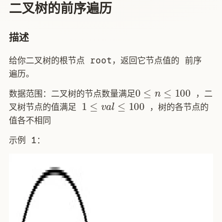
二叉树的前序遍历
描述
给你二叉树的根节点 root，返回它节点值的 前序
遍历。
0
≤
n
≤
100
数据范围：二叉树的节点数量满足
，二
1
≤
v
a
l
≤
100
叉树节点的值满足
，树的各节点的
值各不相同
示例 1：