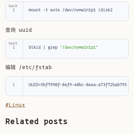
bash
查询 uuid
bash
blkid 
|
 grep 
"/dev/nvme1n1p1"
编辑 /etc/fstab
#Linux
Related posts