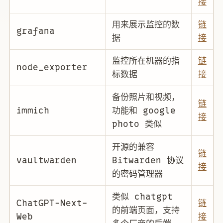
接
用来展示监控的数
链
grafana
据
接
监控所在机器的指
链
node_exporter
标数据
接
备份照片和视频，
链
immich
功能和 google
接
photo 类似
开源的兼容
链
vaultwarden
Bitwarden 协议
接
的密码管理器
类似 chatgpt
ChatGPT-Next-
链
的前端页面，支持
Web
接