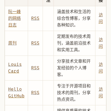
注
接
阮一峰
涵盖技术和生活的
访
的网络
RSS
综合性博客，分享
问
日志
各种知识。
定期发布的技术周
访
周刊
RSS
刊，涵盖前沿技术
问
和实用工具。
分享技术文章和开
Louis
访
RSS
发经验的个人博
Card
问
客。
专注于开源项目和
Hello
访
RSS
技术的周刊，分享
GitHub
问
热点资讯。
提供高质量的技术