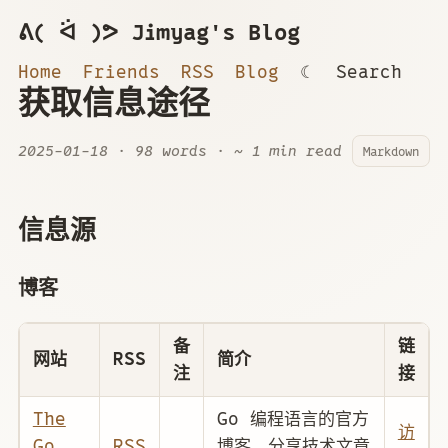
ᕕ( ᐛ )ᕗ Jimyag's Blog
Home
Friends
RSS
Blog
☾
Search
获取信息途径
2025-01-18
· 98 words · ~ 1 min read
Markdown
信息源
博客
备
链
网站
RSS
简介
注
接
The
Go 编程语言的官方
访
Go
RSS
博客，分享技术文章