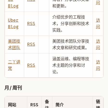
问
Blog
和更新。
介绍优步的工程技
Uber
访
RSS
术，分享创新和技术
Blog
问
实践。
美团技
美团技术团队分享技
访
RSS
术团队
术文章和研究成果。
问
涵盖运维、编程等技
二丫讲
访
RSS
术主题的分享和讨
梵
问
论。
月/周刊
备
链
网站
RSS
简介