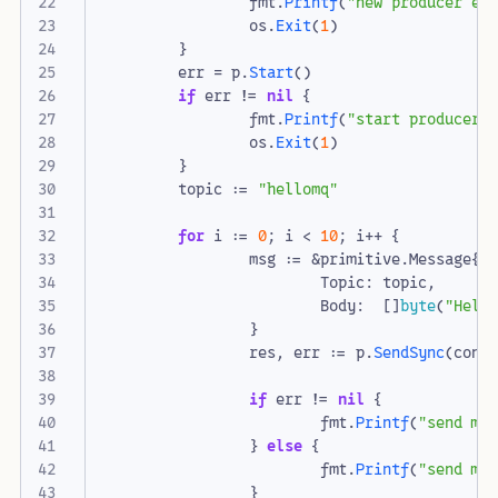
fmt
.
Printf
(
"new producer er
os
.
Exit
(
1
)
}
err
=
p
.
Start
()
if
err
!=
nil
{
fmt
.
Printf
(
"start producer 
os
.
Exit
(
1
)
}
topic
:=
"hellomq"
for
i
:=
0
;
i
<
10
;
i
++
{
msg
:=
&
primitive
.
Message
{
Topic
:
topic
,
Body
:
[]
byte
(
"Hell
}
res
,
err
:=
p
.
SendSync
(
cont
if
err
!=
nil
{
fmt
.
Printf
(
"send me
}
else
{
fmt
.
Printf
(
"send me
}