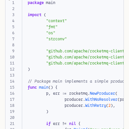
package
main
import
(
"context"
"fmt"
"os"
"strconv"
"github.com/apache/rocketmq-client-
"github.com/apache/rocketmq-client-
"github.com/apache/rocketmq-client-
)
// Package main implements a simple produce
func
main
()
{
p
,
err
:=
rocketmq
.
NewProducer
(
producer
.
WithNsResolver
(
pri
producer
.
WithRetry
(
2
),
)
if
err
!=
nil
{