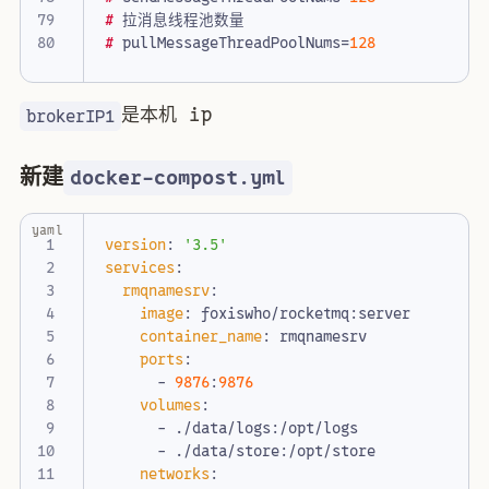
#
拉消息线程池数量
#
pullMessageThreadPoolNums
=
128
是本机 ip
brokerIP1
新建
docker-compost.yml
yaml
version
:
'3.5'
services
:
rmqnamesrv
:
image
:
foxiswho/rocketmq:server
container_name
:
rmqnamesrv
ports
:
- 
9876
:
9876
volumes
:
- 
./data/logs:/opt/logs
- 
./data/store:/opt/store
networks
: