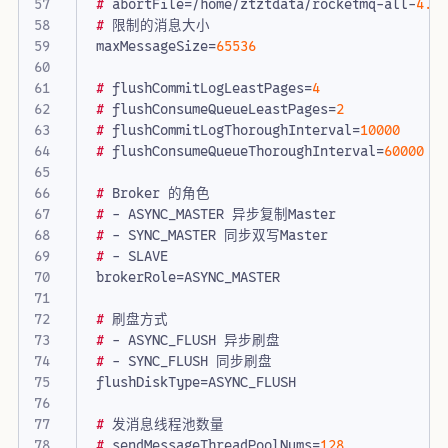
#
abortFile
=
/
home
/
ztztdata
/
rocketmq
-
all
-
4.1
#
限制的消息大小
maxMessageSize
=
65536
#
flushCommitLogLeastPages
=
4
#
flushConsumeQueueLeastPages
=
2
#
flushCommitLogThoroughInterval
=
10000
#
flushConsumeQueueThoroughInterval
=
60000
#
Broker
的角色
#
-
ASYNC_MASTER
异步复制Master
#
-
SYNC_MASTER
同步双写Master
#
-
SLAVE
brokerRole
=
ASYNC_MASTER
#
刷盘方式
#
-
ASYNC_FLUSH
异步刷盘
#
-
SYNC_FLUSH
同步刷盘
flushDiskType
=
ASYNC_FLUSH
#
发消息线程池数量
#
sendMessageThreadPoolNums
=
128