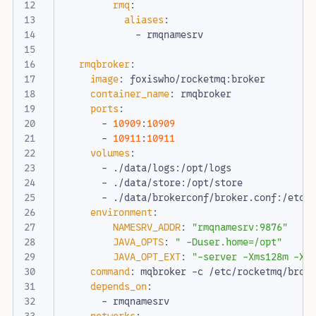
rmq
:
aliases
:
- 
rmqnamesrv
rmqbroker
:
image
:
foxiswho/rocketmq:broker
container_name
:
rmqbroker
ports
:
- 
10909
:
10909
- 
10911
:
10911
volumes
:
- 
./data/logs:/opt/logs
- 
./data/store:/opt/store
- 
./data/brokerconf/broker.conf:/etc/
environment
:
NAMESRV_ADDR
:
"rmqnamesrv:9876"
JAVA_OPTS
:
" -Duser.home=/opt"
JAVA_OPT_EXT
:
"-server -Xms128m -Xm
command
:
mqbroker -c /etc/rocketmq/brok
depends_on
:
- 
rmqnamesrv