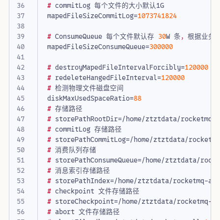
#
commitLog
每个文件的大小默认1G
mapedFileSizeCommitLog
=
1073741824
#
ConsumeQueue
每个文件默认存
30
W
条
，
根据业务
mapedFileSizeConsumeQueue
=
300000
#
destroyMapedFileIntervalForcibly
=
120000
#
redeleteHangedFileInterval
=
120000
#
检测物理文件磁盘空间
diskMaxUsedSpaceRatio
=
88
#
存储路径
#
storePathRootDir
=
/
home
/
ztztdata
/
rocketmq
-
#
commitLog
存储路径
#
storePathCommitLog
=
/
home
/
ztztdata
/
rocketm
#
消费队列存储
#
storePathConsumeQueue
=
/
home
/
ztztdata
/
rock
#
消息索引存储路径
#
storePathIndex
=
/
home
/
ztztdata
/
rocketmq
-
al
#
checkpoint
文件存储路径
#
storeCheckpoint
=
/
home
/
ztztdata
/
rocketmq
-
a
#
abort
文件存储路径