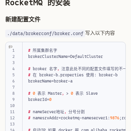
RocketMQ 的安装
新建配置文件
写入以下内容
./data/brokerconf/broker.conf
go
#
所属集群名字
brokerClusterName
=
DefaultCluster
#
broker
名字
，
注意此处不同的配置文件填写的不一
#
在
broker
-
b
.
properties
使用
:
broker
-
b
brokerName
=
broker
-
a
#
0
表示
Master
，
>
0
表示
Slave
brokerId
=
0
#
nameServer地址
，
分号分割
#
namesrvAddr
=
rocketmq
-
nameserver1
:
9876
;
roc
#
启动IP
,
如果
docker
报
com
.
alibaba
.
rocketmq
.