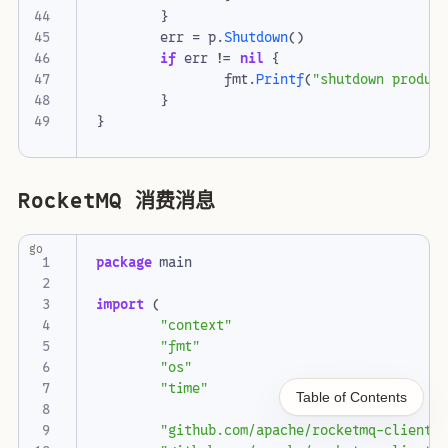
}
err
=
p
.
Shutdown
()
if
err
!=
nil
{
fmt
.
Printf
(
"shutdown produc
}
}
RocketMQ 消费消息
go
package
main
import
(
"context"
"fmt"
"os"
"time"
Table of Contents
"github.com/apache/rocketmq-client-