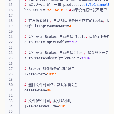
#
解决方式1
加上一句
producer
.
setVipChannelEn
brokerIP1
=
192.168.0.2
#
如果没有报错就不用管
#
在发送消息时
，
自动创建服务器不存在的topic
，
默认
defaultTopicQueueNums
=
4
#
是否允许
Broker
自动创建
Topic
，
建议线下开启
autoCreateTopicEnable
=
true
#
是否允许
Broker
自动创建订阅组
，
建议线下开启
，
autoCreateSubscriptionGroup
=
true
#
Broker
对外服务的监听端口
listenPort
=
10911
#
删除文件时间点
，
默认凌晨4点
deleteWhen
=
04
#
文件保留时间
，
默认48小时
fileReservedTime
=
120