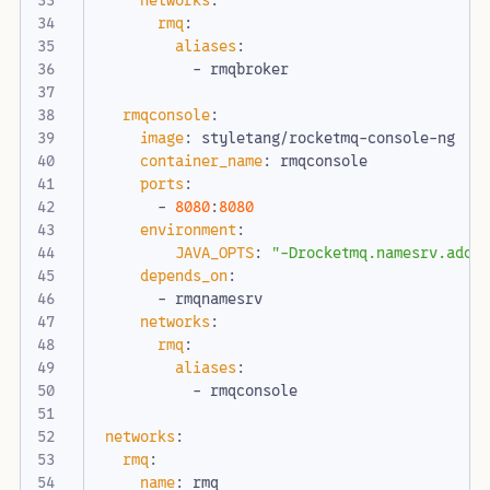
networks
:
rmq
:
aliases
:
- 
rmqbroker
rmqconsole
:
image
:
styletang/rocketmq-console-ng
container_name
:
rmqconsole
ports
:
- 
8080
:
8080
environment
:
JAVA_OPTS
:
"-Drocketmq.namesrv.addr
depends_on
:
- 
rmqnamesrv
networks
:
rmq
:
aliases
:
- 
rmqconsole
networks
:
rmq
:
name
:
rmq