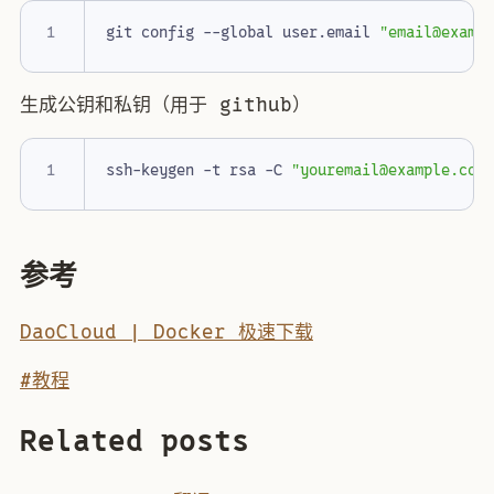
git config --global user.email 
"
email@examp
生成公钥和私钥（用于 github）
ssh-keygen -t rsa -C 
"
youremail@example.com
参考
DaoCloud | Docker 极速下载
#教程
Related posts