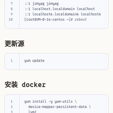
[
root@VM-0-16-centos ~
]
# reboot
更新源
安装 docker
yum install -y yum-utils 
  device-mapper-persistent-data 