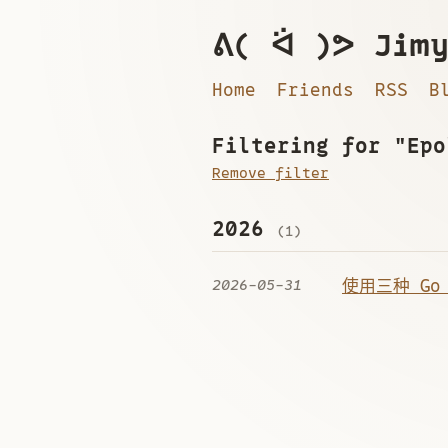
ᕕ( ᐛ )ᕗ Jimy
Home
Friends
RSS
B
Filtering for "Epo
Remove filter
2026
(1)
2026-05-31
使用三种 Go 