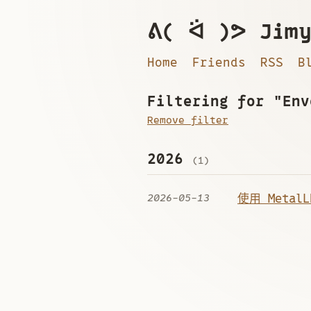
ᕕ( ᐛ )ᕗ Jimy
Home
Friends
RSS
B
Filtering for "Env
Remove filter
2026
(1)
2026-05-13
使用 Metal