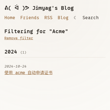
ᕕ( ᐛ )ᕗ Jimyag's Blog
Home
Friends
RSS
Blog
☾
Search
Filtering for "Acme"
Remove filter
2024
(1)
2024-10-24
使用 acme 自动申请证书